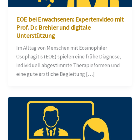
EOE bei Erwachsenen: Expertenvideo mit
Prof. Dr. Brehler und digitale
Unterstützung
Im Alltag von Menschen mit Eosinophiler
Ösophagitis (EOE) spielen eine frühe Diagnose,
individuell abgestimmte Therapieformen und
eine gute ärztliche Begleitung […]