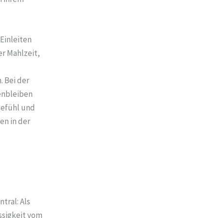
Einleiten
r Mahlzeit,
. Bei der
enbleiben
gefühl und
n in der
tral: Als
ssigkeit vom