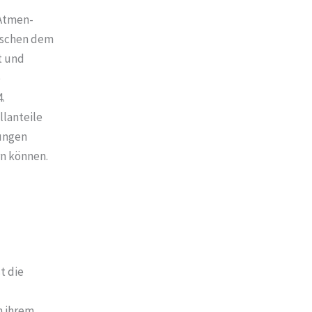
Atmen-
wischen dem
t und
e
.
llanteile
hungen
rn können.
t die
n ihrem