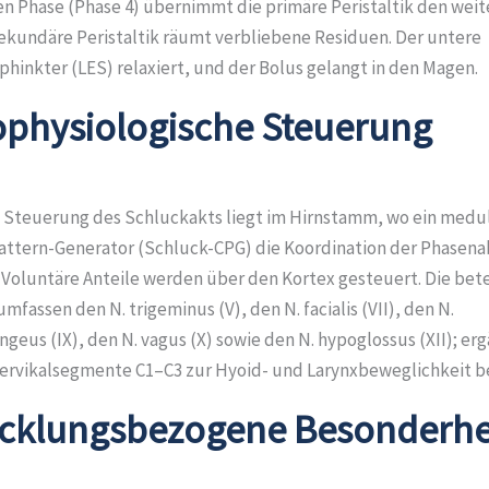
n Phase (Phase 4) übernimmt die primäre Peristaltik den weit
sekundäre Peristaltik räumt verbliebene Residuen. Der untere
hinkter (LES) relaxiert, und der Bolus gelangt in den Magen.
physiologische Steuerung
e Steuerung des Schluckakts liegt im Hirnstamm, wo ein medul
attern-Generator (Schluck-CPG) die Koordination der Phasena
. Voluntäre Anteile werden über den Kortex gesteuert. Die bete
mfassen den N. trigeminus (V), den N. facialis (VII), den N.
geus (IX), den N. vagus (X) sowie den N. hypoglossus (XII); er
Zervikalsegmente C1–C3 zur Hyoid- und Larynxbeweglichkeit be
cklungsbezogene Besonderhe