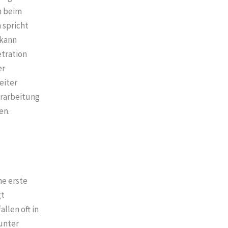
n beim
 spricht
 kann
etration
er
eiter
rarbeitung
en.
ne erste
gt
llen oft in
unter