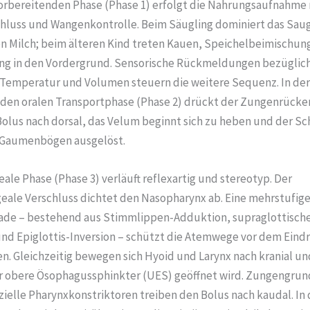
 vorbereitenden Phase (Phase 1) erfolgt die Nahrungsaufnahme
hluss und Wangenkontrolle. Beim Säugling dominiert das Sau
n Milch; beim älteren Kind treten Kauen, Speichelbeimischun
g in den Vordergrund. Sensorische Rückmeldungen bezüglic
 Temperatur und Volumen steuern die weitere Sequenz. In der
den oralen Transportphase (Phase 2) drückt der Zungenrücke
olus nach dorsal, das Velum beginnt sich zu heben und der Sc
 Gaumenbögen ausgelöst.
ale Phase (Phase 3) verläuft reflexartig und stereotyp. Der
eale Verschluss dichtet den Nasopharynx ab. Eine mehrstufige
de – bestehend aus Stimmlippen-Adduktion, supraglottisc
und Epiglottis-Inversion – schützt die Atemwege vor dem Eind
n. Gleichzeitig bewegen sich Hyoid und Larynx nach kranial und
 obere Ösophagussphinkter (UES) geöffnet wird. Zungengrun
ielle Pharynxkonstriktoren treiben den Bolus nach kaudal. In 