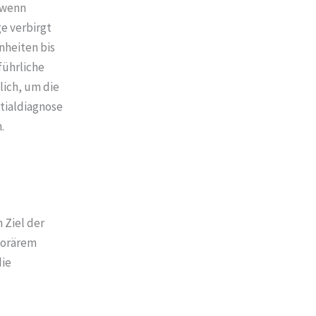
, wenn
e verbirgt
nheiten bis
führliche
lich, um die
tialdiagnose
en.
 Ziel der
porärem
die