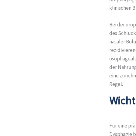
klinischen B
Bei der oro
des Schluck
nasaler Bol
rezidivieren
ösophageale
der Nahrung
eine zuneh
Regel.
Wicht
Für eine prä
Dysphagie b