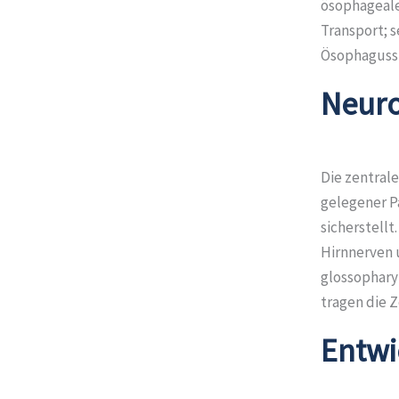
ösophageale
Transport; 
Ösophagussp
Neuro
Die zentral
gelegener P
sicherstellt
Hirnnerven u
glossopharyn
tragen die 
Entwi