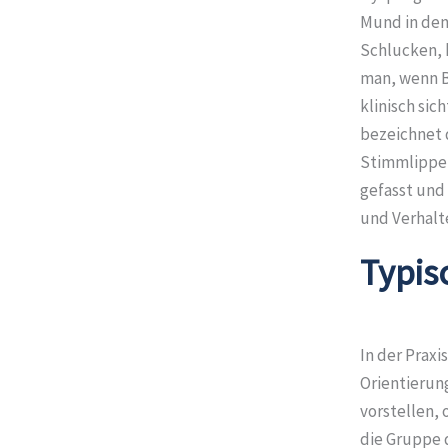
Mund in den
Schlucken, 
man, wenn B
klinisch sic
bezeichnet 
Stimmlippen
gefasst und
und Verhalte
Typis
In der Praxi
Orientierung
vorstellen, 
die Gruppe 