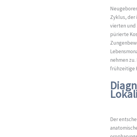
Neugeboren
Zyklus, der
vierten und
pürierte Kos
Zungenbewe
Lebensmonat 
nehmen zu. 
frühzeitige
Diagn
Lokal
Der entschei
anatomische 
oropharynge