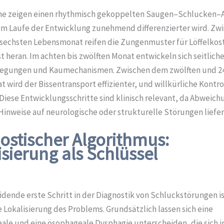
e zeigen einen rhythmisch gekoppelten Saugen–Schlucken–
 im Laufe der Entwicklung zunehmend differenzierter wird. Z
 sechsten Lebensmonat reifen die Zungenmuster für Löffelkos
t heran. Im achten bis zwölften Monat entwickeln sich seitlich
gungen und Kaumechanismen. Zwischen dem zwölften und 24
wird der Bissentransport effizienter, und willkürliche Kontro
Diese Entwicklungsschritte sind klinisch relevant, da Abweic
 Hinweise auf neurologische oder strukturelle Störungen liefe
ostischer Algorithmus:
isierung als Schlüssel
dende erste Schritt in der Diagnostik von Schluckstörungen is
Lokalisierung des Problems. Grundsätzlich lassen sich eine
ale und eine ösophageale Dysphagie unterscheiden, die sich i