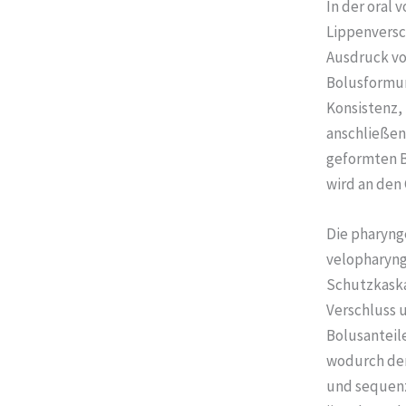
In der oral
Lippenversc
Ausdruck vo
Bolusformun
Konsistenz,
anschließen
geformten B
wird an den
Die pharynge
velopharyng
Schutzkaska
Verschluss 
Bolusanteile
wodurch der
und sequenz