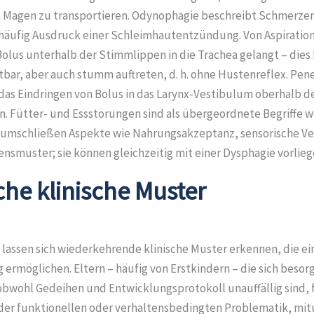
 Magen zu transportieren. Odynophagie beschreibt Schmerze
häufig Ausdruck einer Schleimhautentzündung. Von Aspiration
olus unterhalb der Stimmlippen in die Trachea gelangt – dies
htbar, aber auch stumm auftreten, d. h. ohne Hustenreflex. Pen
das Eindringen von Bolus in das Larynx-Vestibulum oberhalb d
. Fütter- und Essstörungen sind als übergeordnete Begriffe w
 umschließen Aspekte wie Nahrungsakzeptanz, sensorische Ve
nsmuster; sie können gleichzeitig mit einer Dysphagie vorlieg
che klinische Muster
s lassen sich wiederkehrende klinische Muster erkennen, die ei
 ermöglichen. Eltern – häufig von Erstkindern – die sich besor
obwohl Gedeihen und Entwicklungsprotokoll unauffällig sind, fa
der funktionellen oder verhaltensbedingten Problematik, mit