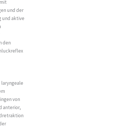
 mit
gen und der
g und aktive
h
n den
hluckreflex
 laryngeale
hem
ringen von
 anterior,
dretraktion
der