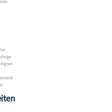
eren
lär
bfolge
iligten
gänzend
i.
iten