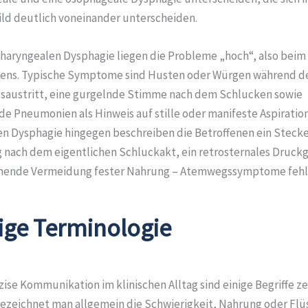
ild deutlich voneinander unterscheiden.
pharyngealen Dysphagie liegen die Probleme „hoch“, also beim 
ens. Typische Symptome sind Husten oder Würgen während de
usaustritt, eine gurgelnde Stimme nach dem Schlucken sowie
de Pneumonien als Hinweis auf stille oder manifeste Aspiration
n Dysphagie hingegen beschreiben die Betroffenen ein Steck
 nach dem eigentlichen Schluckakt, ein retrosternales Druck
mende Vermeidung fester Nahrung – Atemwegssymptome fehle
ige Terminologie
zise Kommunikation im klinischen Alltag sind einige Begriffe zen
ezeichnet man allgemein die Schwierigkeit, Nahrung oder Flü