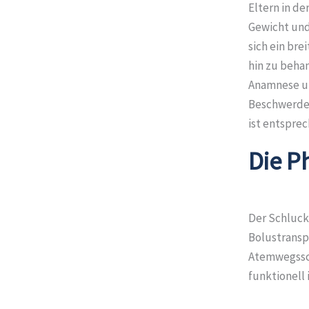
Eltern in de
Gewicht und 
sich ein br
hin zu beha
Anamnese un
Beschwerde 
ist entspre
Die P
Der Schluck
Bolustransp
Atemwegsschu
funktionell 