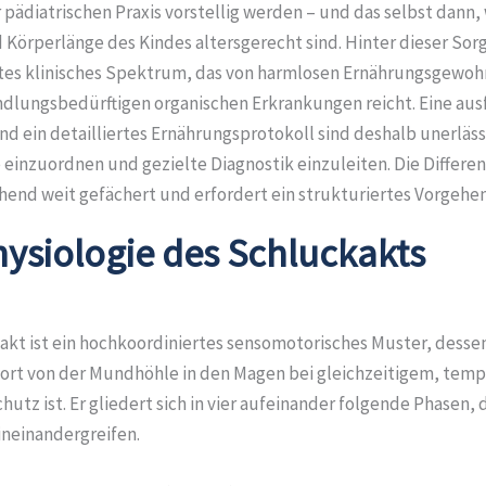
r pädiatrischen Praxis vorstellig werden – und das selbst dann
Körperlänge des Kindes altersgerecht sind. Hinter dieser Sorg
eites klinisches Spektrum, das von harmlosen Ernährungsgewoh
ndlungsbedürftigen organischen Erkrankungen reicht. Eine aus
d ein detailliertes Ernährungsprotokoll sind deshalb unerläss
einzuordnen und gezielte Diagnostik einzuleiten. Die Differen
chend weit gefächert und erfordert ein strukturiertes Vorgeh
hysiologie des Schluckakts
akt ist ein hochkoordiniertes sensomotorisches Muster, dessen
ort von der Mundhöhle in den Magen bei gleichzeitigem, tem
tz ist. Er gliedert sich in vier aufeinander folgende Phasen, 
ineinandergreifen.