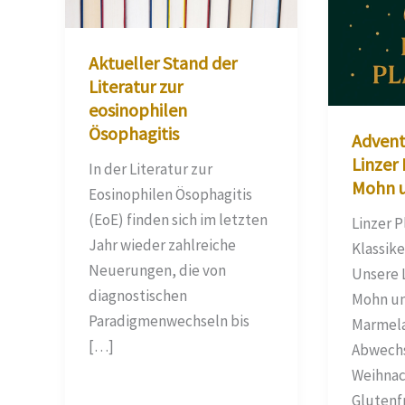
Aktueller Stand der
Literatur zur
eosinophilen
Ösophagitis
Advent
Linzer
In der Literatur zur
Mohn 
Eosinophilen Ösophagitis
(EoE) finden sich im letzten
Linzer P
Jahr wieder zahlreiche
Klassike
Neuerungen, die von
Unsere 
diagnostischen
Mohn un
Paradigmenwechseln bis
Marmela
[…]
Abwechs
Weihnac
Glutenfr