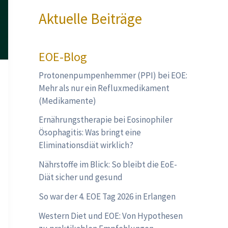
Aktuelle Beiträge
EOE-Blog
Protonenpumpenhemmer (PPI) bei EOE:
Mehr als nur ein Refluxmedikament
(Medikamente)
Ernährungstherapie bei Eosinophiler
Ösophagitis: Was bringt eine
Eliminationsdiät wirklich?
Nährstoffe im Blick: So bleibt die EoE-
Diät sicher und gesund
So war der 4. EOE Tag 2026 in Erlangen
Western Diet und EOE: Von Hypothesen