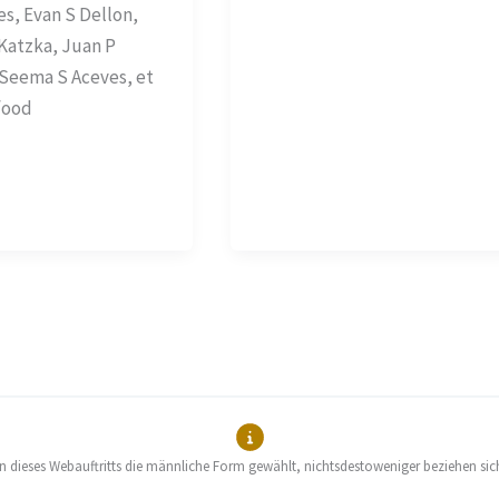
s, Evan S Dellon,
 Katzka, Juan P
 Seema S Aceves, et
food
en dieses Webauftritts die männliche Form gewählt, nichtsdestoweniger beziehen sic