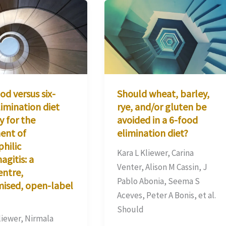
d versus six-
Should wheat, barley,
imination diet
rye, and/or gluten be
y for the
avoided in a 6-food
ent of
elimination diet?
hilic
Kara L Kliewer, Carina
gitis: a
Venter, Alison M Cassin, J
entre,
Pablo Abonia, Seema S
ised, open-label
Aceves, Peter A Bonis, et al.
Should
liewer, Nirmala