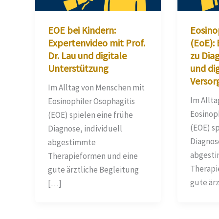
EOE bei Kindern:
Eosino
Expertenvideo mit Prof.
(EoE):
Dr. Lau und digitale
zu Dia
Unterstützung
und dig
Versor
Im Alltag von Menschen mit
Im Allt
Eosinophiler Ösophagitis
Eosinop
(EOE) spielen eine frühe
(EOE) sp
Diagnose, individuell
Diagnose
abgestimmte
abgest
Therapieformen und eine
Therapi
gute ärztliche Begleitung
gute är
[…]