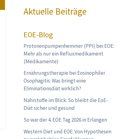
Aktuelle Beiträge
EOE-Blog
Protonenpumpenhemmer (PPI) bei EOE:
Mehr als nur ein Refluxmedikament
(Medikamente)
Ernährungstherapie bei Eosinophiler
Ösophagitis: Was bringt eine
Eliminationsdiät wirklich?
Nährstoffe im Blick: So bleibt die EoE-
Diät sicher und gesund
So war der 4. EOE Tag 2026 in Erlangen
Western Diet und EOE: Von Hypothesen