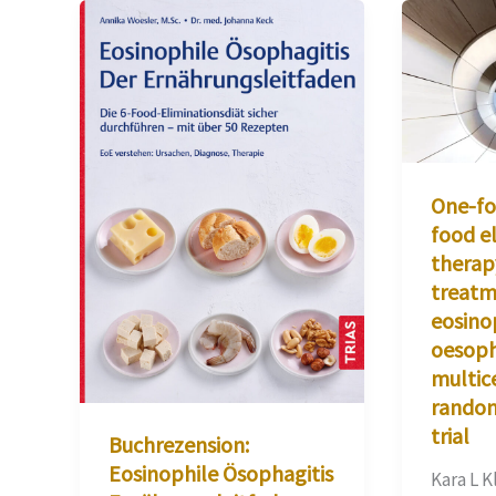
One-foo
food el
therap
treatm
eosinop
oesopha
multic
random
trial
Buchrezension:
Eosinophile Ösophagitis
Kara L K