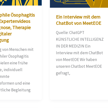
phile Ösophagitis
Ein Interview mit dem
 Expertenvideos
ChatBot von MeetEOE
gnose, Therapie
Quelle: ChatGPT
italer
KÜNSTLICHE INTELLIGENZ
gung
IN DER MEDIZIN Ein
ag von Menschen mit
Interview mit dem ChatBot
hiler Ösophagitis
von MeetEOE Wir haben
ielen eine frühe
unseren Chatbot MeetEOE
, individuell
gefragt,
immte
eformen und eine
ztliche Begleitung