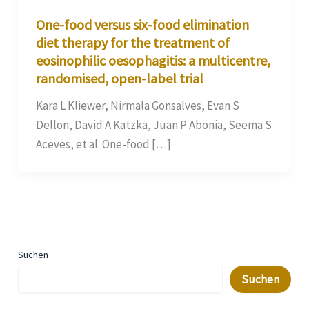
One-food versus six-food elimination
diet therapy for the treatment of
eosinophilic oesophagitis: a multicentre,
randomised, open-label trial
Kara L Kliewer, Nirmala Gonsalves, Evan S
Dellon, David A Katzka, Juan P Abonia, Seema S
Aceves, et al. One-food […]
Suchen
Suchen