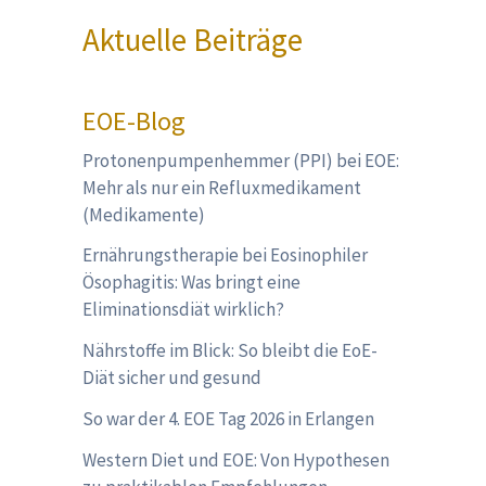
Aktuelle Beiträge
EOE-Blog
Protonenpumpenhemmer (PPI) bei EOE:
Mehr als nur ein Refluxmedikament
(Medikamente)
Ernährungstherapie bei Eosinophiler
Ösophagitis: Was bringt eine
Eliminationsdiät wirklich?
Nährstoffe im Blick: So bleibt die EoE-
Diät sicher und gesund
So war der 4. EOE Tag 2026 in Erlangen
Western Diet und EOE: Von Hypothesen