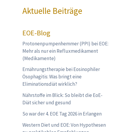
Aktuelle Beiträge
EOE-Blog
Protonenpumpenhemmer (PPI) bei EOE:
Mehr als nur ein Refluxmedikament
(Medikamente)
Ernährungstherapie bei Eosinophiler
Ösophagitis: Was bringt eine
Eliminationsdiät wirklich?
Nährstoffe im Blick: So bleibt die EoE-
Diät sicher und gesund
So war der 4. EOE Tag 2026 in Erlangen
Western Diet und EOE: Von Hypothesen