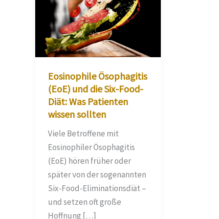
Eosinophile Ösophagitis
(EoE) und die Six-Food-
Diät: Was Patienten
wissen sollten
Viele Betroffene mit
Eosinophiler Ösophagitis
(EoE) hören früher oder
später von der sogenannten
Six-Food-Eliminationsdiät –
und setzen oft große
Hoffnung […]