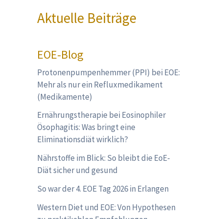
Aktuelle Beiträge
EOE-Blog
Protonenpumpenhemmer (PPI) bei EOE:
Mehr als nur ein Refluxmedikament
(Medikamente)
Ernährungstherapie bei Eosinophiler
Ösophagitis: Was bringt eine
Eliminationsdiät wirklich?
Nährstoffe im Blick: So bleibt die EoE-
Diät sicher und gesund
So war der 4. EOE Tag 2026 in Erlangen
Western Diet und EOE: Von Hypothesen