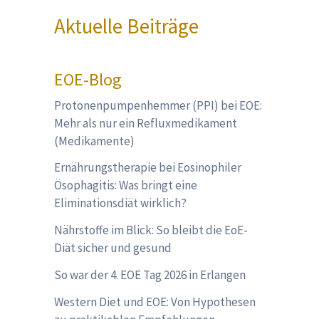
Aktuelle Beiträge
EOE-Blog
Protonenpumpenhemmer (PPI) bei EOE:
Mehr als nur ein Refluxmedikament
(Medikamente)
Ernährungstherapie bei Eosinophiler
Ösophagitis: Was bringt eine
Eliminationsdiät wirklich?
Nährstoffe im Blick: So bleibt die EoE-
Diät sicher und gesund
So war der 4. EOE Tag 2026 in Erlangen
Western Diet und EOE: Von Hypothesen