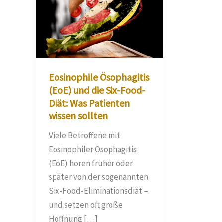
Eosinophile Ösophagitis
(EoE) und die Six-Food-
Diät: Was Patienten
wissen sollten
Viele Betroffene mit
Eosinophiler Ösophagitis
(EoE) hören früher oder
später von der sogenannten
Six-Food-Eliminationsdiät –
und setzen oft große
Hoffnung […]