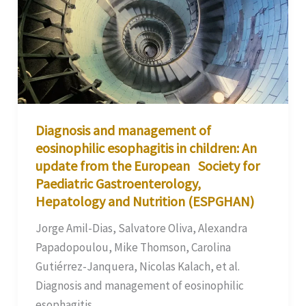
Diagnosis and management of
eosinophilic esophagitis in children: An
update from the European Society for
Paediatric Gastroenterology,
Hepatology and Nutrition (ESPGHAN)
Jorge Amil-Dias, Salvatore Oliva, Alexandra
Papadopoulou, Mike Thomson, Carolina
Gutiérrez-Janquera, Nicolas Kalach, et al.
Diagnosis and management of eosinophilic
esophagitis