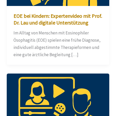
EOE bei Kindern: Expertenvideo mit Prof.
Dr. Lau und digitale Unterstützung
Im Alltag von Menschen mit Eosinophiler
Ösophagitis (EOE) spielen eine frühe Diagnose,
individuell abgestimmte Therapieformen und
eine gute ärztliche Begleitung […]