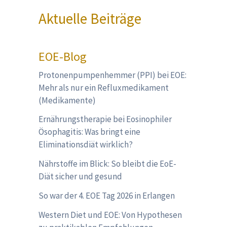
Aktuelle Beiträge
EOE-Blog
Protonenpumpenhemmer (PPI) bei EOE:
Mehr als nur ein Refluxmedikament
(Medikamente)
Ernährungstherapie bei Eosinophiler
Ösophagitis: Was bringt eine
Eliminationsdiät wirklich?
Nährstoffe im Blick: So bleibt die EoE-
Diät sicher und gesund
So war der 4. EOE Tag 2026 in Erlangen
Western Diet und EOE: Von Hypothesen