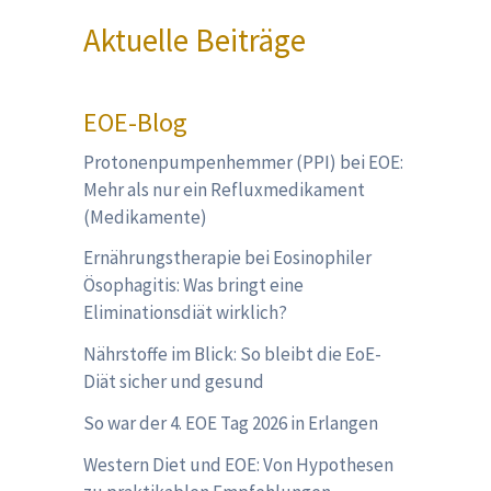
Aktuelle Beiträge
EOE-Blog
Protonenpumpenhemmer (PPI) bei EOE:
Mehr als nur ein Refluxmedikament
(Medikamente)
Ernährungstherapie bei Eosinophiler
Ösophagitis: Was bringt eine
Eliminationsdiät wirklich?
Nährstoffe im Blick: So bleibt die EoE-
Diät sicher und gesund
So war der 4. EOE Tag 2026 in Erlangen
Western Diet und EOE: Von Hypothesen