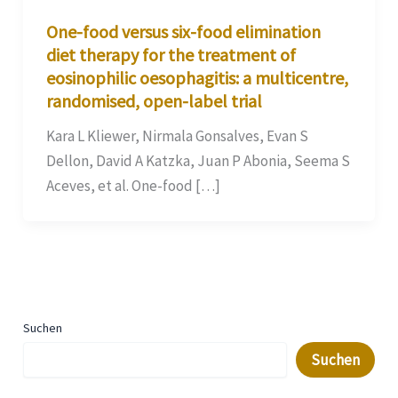
One-food versus six-food elimination
diet therapy for the treatment of
eosinophilic oesophagitis: a multicentre,
randomised, open-label trial
Kara L Kliewer, Nirmala Gonsalves, Evan S
Dellon, David A Katzka, Juan P Abonia, Seema S
Aceves, et al. One-food […]
Suchen
Suchen