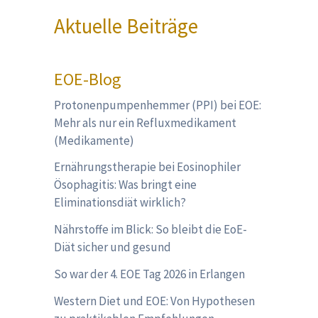
Aktuelle Beiträge
EOE-Blog
Protonenpumpenhemmer (PPI) bei EOE:
Mehr als nur ein Refluxmedikament
(Medikamente)
Ernährungstherapie bei Eosinophiler
Ösophagitis: Was bringt eine
Eliminationsdiät wirklich?
Nährstoffe im Blick: So bleibt die EoE-
Diät sicher und gesund
So war der 4. EOE Tag 2026 in Erlangen
Western Diet und EOE: Von Hypothesen