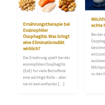
Milchfr
Ernährungstherapie bei
echte 
Eosinophiler
Bei der 
Ösophagitis: Was bringt
Ösophag
eine Eliminationsdiät
bestimm
wirklich?
entzünd
Die Ernährung spielt bei der
auslöse
eosinophilen Ösophagitis
Milchpr
(EoE) für viele Betroffene
zu den 
eine wichtige Rolle – aber
sie ist kein einfacher […]