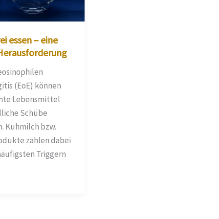
ei essen – eine
Herausforderung
eosinophilen
itis (EoE) können
te Lebensmittel
liche Schübe
n. Kuhmilch bzw.
odukte zählen dabei
häufigsten Triggern