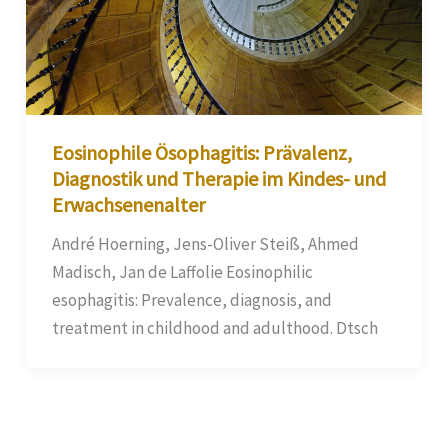
Eosinophile Ösophagitis: Prävalenz,
Diagnostik und Therapie im Kindes- und
Erwachsenenalter
André Hoerning, Jens-Oliver Steiß, Ahmed
Madisch, Jan de Laffolie Eosinophilic
esophagitis: Prevalence, diagnosis, and
treatment in childhood and adulthood. Dtsch